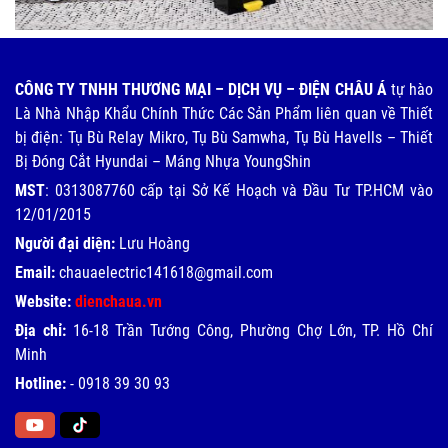
CÔNG TY TNHH THƯƠNG MẠI – DỊCH VỤ – ĐIỆN CHÂU Á
tự hào
Là Nhà Nhập Khẩu Chính Thức Các Sản Phẩm liên quan về Thiết
bị điện: Tụ Bù Relay Mikro, Tụ Bù Samwha, Tụ Bù Havells – Thiết
Bị Đóng Cắt Hyundai – Máng Nhựa YoungShin
MST
: 0313087760 cấp tại Sở Kế Hoạch và Đầu Tư TP.HCM vào
12/01/2015
Người đại diện:
Lưu Hoàng
Email:
chauaelectric141618@gmail.com
Website:
dienchaua.vn
Địa chỉ:
16-18 Trần Tướng Công, Phường Chợ Lớn, TP. Hồ Chí
Minh
Hotline:
-
0918 39 30 93