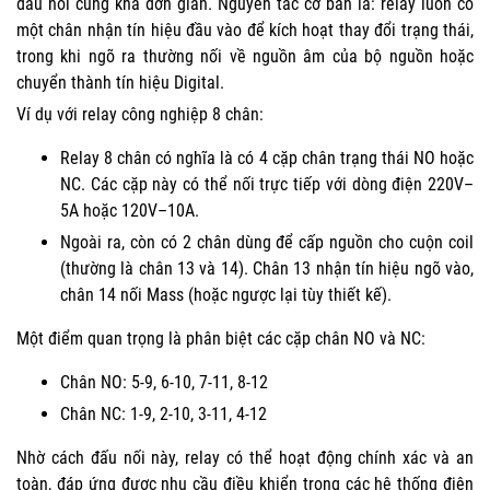
đấu nối cũng khá đơn giản. Nguyên tắc cơ bản là: relay luôn có
một chân nhận tín hiệu đầu vào để kích hoạt thay đổi trạng thái,
trong khi ngõ ra thường nối về nguồn âm của bộ nguồn hoặc
chuyển thành tín hiệu Digital.
Ví dụ với relay công nghiệp 8 chân:
Relay 8 chân có nghĩa là có 4 cặp chân trạng thái NO hoặc
NC. Các cặp này có thể nối trực tiếp với dòng điện 220V–
5A hoặc 120V–10A.
Ngoài ra, còn có 2 chân dùng để cấp nguồn cho cuộn coil
(thường là chân 13 và 14). Chân 13 nhận tín hiệu ngõ vào,
chân 14 nối Mass (hoặc ngược lại tùy thiết kế).
Một điểm quan trọng là phân biệt các cặp chân NO và NC:
Chân NO: 5-9, 6-10, 7-11, 8-12
Chân NC: 1-9, 2-10, 3-11, 4-12
Nhờ cách đấu nối này, relay có thể hoạt động chính xác và an
toàn, đáp ứng được nhu cầu điều khiển trong các hệ thống điện