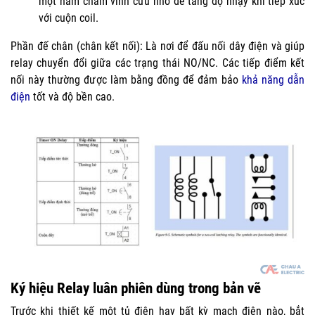
một nam châm vĩnh cửu nhỏ để tăng độ nhạy khi tiếp xúc
với cuộn coil.
Phần đế chân (chân kết nối): Là nơi để đấu nối dây điện và giúp
relay chuyển đổi giữa các trạng thái NO/NC. Các tiếp điểm kết
nối này thường được làm bằng đồng để đảm bảo
khả năng dẫn
điện
tốt và độ bền cao.
Ký hiệu Relay luân phiên dùng trong bản vẽ
Trước khi thiết kế một tủ điện hay bất kỳ mạch điện nào, bắt