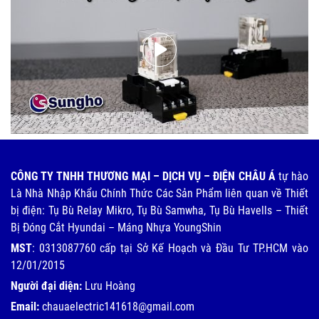
CÔNG TY TNHH THƯƠNG MẠI – DỊCH VỤ – ĐIỆN CHÂU Á
tự hào
Là Nhà Nhập Khẩu Chính Thức Các Sản Phẩm liên quan về Thiết
bị điện: Tụ Bù Relay Mikro, Tụ Bù Samwha, Tụ Bù Havells – Thiết
Bị Đóng Cắt Hyundai – Máng Nhựa YoungShin
MST
: 0313087760 cấp tại Sở Kế Hoạch và Đầu Tư TP.HCM vào
12/01/2015
Người đại diện:
Lưu Hoàng
Email:
chauaelectric141618@gmail.com