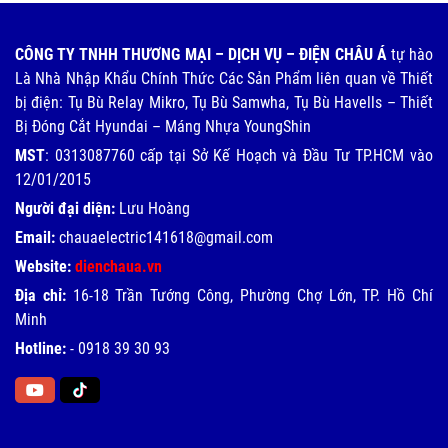
CÔNG TY TNHH THƯƠNG MẠI – DỊCH VỤ – ĐIỆN CHÂU Á
tự hào
Là Nhà Nhập Khẩu Chính Thức Các Sản Phẩm liên quan về Thiết
bị điện: Tụ Bù Relay Mikro, Tụ Bù Samwha, Tụ Bù Havells – Thiết
Bị Đóng Cắt Hyundai – Máng Nhựa YoungShin
MST
: 0313087760 cấp tại Sở Kế Hoạch và Đầu Tư TP.HCM vào
12/01/2015
Người đại diện:
Lưu Hoàng
Email:
chauaelectric141618@gmail.com
Website:
dienchaua.vn
Địa chỉ:
16-18 Trần Tướng Công, Phường Chợ Lớn, TP. Hồ Chí
Minh
Hotline:
-
0918 39 30 93