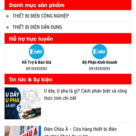
Danh mục sản phẩm
THIẾT BỊ ĐIỆN CÔNG NGHIỆP
THIẾT BỊ ĐIỆN DÂN DỤNG
Hỗ trợ trực tuyến
Hỗ Trợ & Báo Giá
Bộ Phận Kinh Doanh
0918393093
0918393093
Tin tức & Sự kiện
U dây, U pha là gì? Cách phân biệt và công
thức tính chi tiết
Điện Châu Á – Cửa hàng thiết bị điện