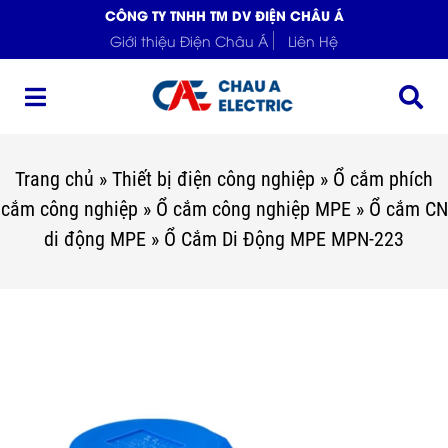
CÔNG TY TNHH TM DV ĐIỆN CHÂU Á
Giới thiệu Điện Châu Á
Liên Hệ
Trang chủ
»
Thiết bị điện công nghiệp
»
Ổ cắm phích
cắm công nghiệp
»
Ổ cắm công nghiệp MPE
»
Ổ cắm CN
di động MPE
»
Ổ Cắm Di Động MPE MPN-223