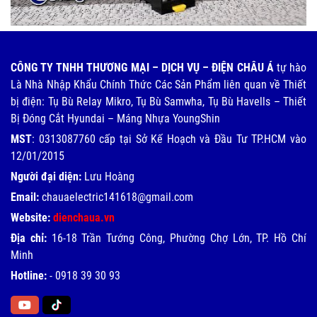
CÔNG TY TNHH THƯƠNG MẠI – DỊCH VỤ – ĐIỆN CHÂU Á
tự hào
Là Nhà Nhập Khẩu Chính Thức Các Sản Phẩm liên quan về Thiết
bị điện: Tụ Bù Relay Mikro, Tụ Bù Samwha, Tụ Bù Havells – Thiết
Bị Đóng Cắt Hyundai – Máng Nhựa YoungShin
MST
: 0313087760 cấp tại Sở Kế Hoạch và Đầu Tư TP.HCM vào
12/01/2015
Người đại diện:
Lưu Hoàng
Email:
chauaelectric141618@gmail.com
Website:
dienchaua.vn
Địa chỉ:
16-18 Trần Tướng Công, Phường Chợ Lớn, TP. Hồ Chí
Minh
Hotline:
-
0918 39 30 93