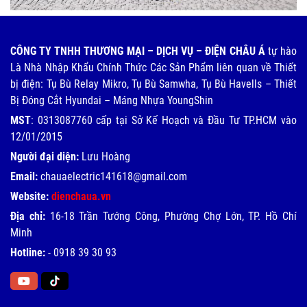
CÔNG TY TNHH THƯƠNG MẠI – DỊCH VỤ – ĐIỆN CHÂU Á
tự hào
Là Nhà Nhập Khẩu Chính Thức Các Sản Phẩm liên quan về Thiết
bị điện: Tụ Bù Relay Mikro, Tụ Bù Samwha, Tụ Bù Havells – Thiết
Bị Đóng Cắt Hyundai – Máng Nhựa YoungShin
MST
: 0313087760 cấp tại Sở Kế Hoạch và Đầu Tư TP.HCM vào
12/01/2015
Người đại diện:
Lưu Hoàng
Email:
chauaelectric141618@gmail.com
Website:
dienchaua.vn
Địa chỉ:
16-18 Trần Tướng Công, Phường Chợ Lớn, TP. Hồ Chí
Minh
Hotline:
-
0918 39 30 93