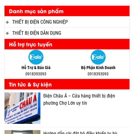
Danh mục sản phẩm
THIẾT BỊ ĐIỆN CÔNG NGHIỆP
THIẾT BỊ ĐIỆN DÂN DỤNG
Hỗ trợ trực tuyến
Hỗ Trợ & Báo Giá
Bộ Phận Kinh Doanh
0918393093
0918393093
Tin tức & Sự kiện
Điện Châu Á – Cửa hàng thiết bị điện
phường Chợ Lớn uy tín
Hướng dẫn cài đặt bộ điều khiển tụ bù