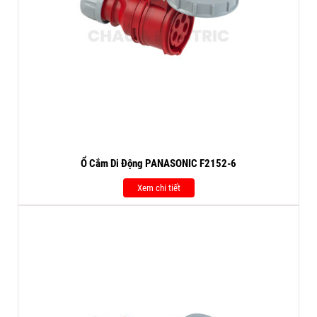
Ổ Cắm Di Động PANASONIC F2152-6
Xem chi tiết