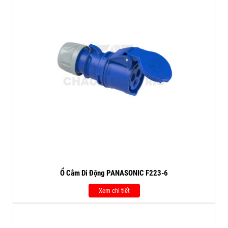
Ổ Cắm Di Động PANASONIC F223-6
Xem chi tiết