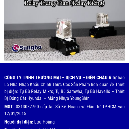
CÔNG TY TNHH THƯƠNG MẠI – DỊCH VỤ – ĐIỆN CHÂU Á
tự hào
Là Nhà Nhập Khẩu Chính Thức Các Sản Phẩm liên quan về Thiết
bị điện: Tụ Bù Relay Mikro, Tụ Bù Samwha, Tụ Bù Havells – Thiết
Bị Đóng Cắt Hyundai – Máng Nhựa YoungShin
MST
: 0313087760 cấp tại Sở Kế Hoạch và Đầu Tư TP.HCM vào
12/01/2015
Người đại diện:
Lưu Hoàng