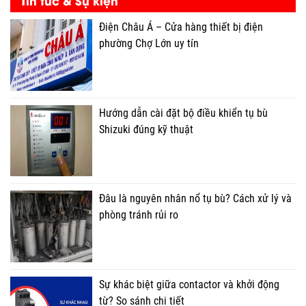
Tin tức & Sự kiện
Điện Châu Á – Cửa hàng thiết bị điện
phường Chợ Lớn uy tín
Hướng dẫn cài đặt bộ điều khiển tụ bù
Shizuki đúng kỹ thuật
Đâu là nguyên nhân nổ tụ bù? Cách xử lý và
phòng tránh rủi ro
Sự khác biệt giữa contactor và khởi động
từ? So sánh chi tiết