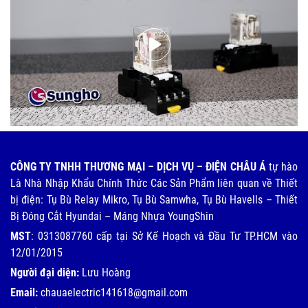
CÔNG TY TNHH THƯƠNG MẠI – DỊCH VỤ – ĐIỆN CHÂU Á
tự hào
Là Nhà Nhập Khẩu Chính Thức Các Sản Phẩm liên quan về Thiết
bị điện: Tụ Bù Relay Mikro, Tụ Bù Samwha, Tụ Bù Havells – Thiết
Bị Đóng Cắt Hyundai – Máng Nhựa YoungShin
MST
: 0313087760 cấp tại Sở Kế Hoạch và Đầu Tư TP.HCM vào
12/01/2015
Người đại diện:
Lưu Hoàng
Email:
chauaelectric141618@gmail.com