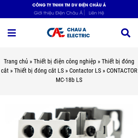
CÔNG TY TNHH TM DV ĐIỆN CHÂU Á
Giới thiệu Điện Châu Á
Liên Hệ
Trang chủ
»
Thiết bị điện công nghiệp
»
Thiết bị đóng
cắt
»
Thiết bị đóng cắt LS
»
Contactor LS
»
CONTACTOR
MC-18b LS