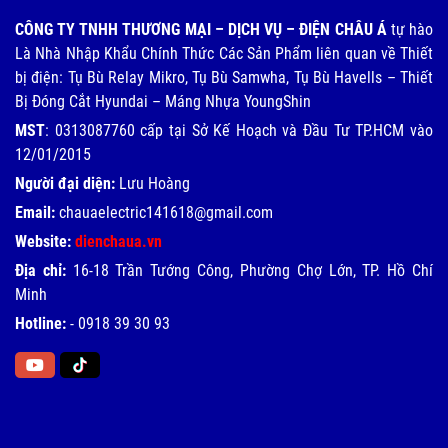
CÔNG TY TNHH THƯƠNG MẠI – DỊCH VỤ – ĐIỆN CHÂU Á
tự hào
Là Nhà Nhập Khẩu Chính Thức Các Sản Phẩm liên quan về Thiết
bị điện: Tụ Bù Relay Mikro, Tụ Bù Samwha, Tụ Bù Havells – Thiết
Bị Đóng Cắt Hyundai – Máng Nhựa YoungShin
MST
: 0313087760 cấp tại Sở Kế Hoạch và Đầu Tư TP.HCM vào
12/01/2015
Người đại diện:
Lưu Hoàng
Email:
chauaelectric141618@gmail.com
Website:
dienchaua.vn
Địa chỉ:
16-18 Trần Tướng Công, Phường Chợ Lớn, TP. Hồ Chí
Minh
Hotline:
-
0918 39 30 93