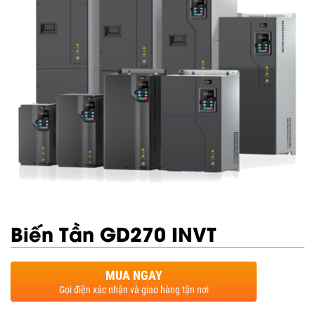
Biến Tần GD270 INVT
MUA NGAY
Gọi điện xác nhận và giao hàng tận nơi