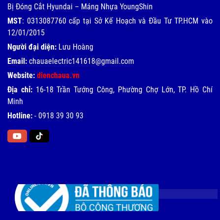
Bị Đóng Cắt Hyundai – Máng Nhựa YoungShin
MST
: 0313087760 cấp tại Sở Kế Hoạch và Đầu Tư TP.HCM vào
12/01/2015
Người đại diện:
Lưu Hoàng
Email:
chauaelectric141618@gmail.com
Website:
dienchaua.vn
Địa chỉ:
16-18 Trần Tướng Công, Phường Chợ Lớn, TP. Hồ Chí
Minh
Hotline:
-
0918 39 30 93