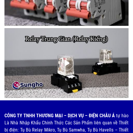
CÔNG TY TNHH THƯƠNG MẠI – DỊCH VỤ – ĐIỆN CHÂU Á
tự hào
Là Nhà Nhập Khẩu Chính Thức Các Sản Phẩm liên quan về Thiết
bị điện: Tụ Bù Relay Mikro, Tụ Bù Samwha, Tụ Bù Havells – Thiết