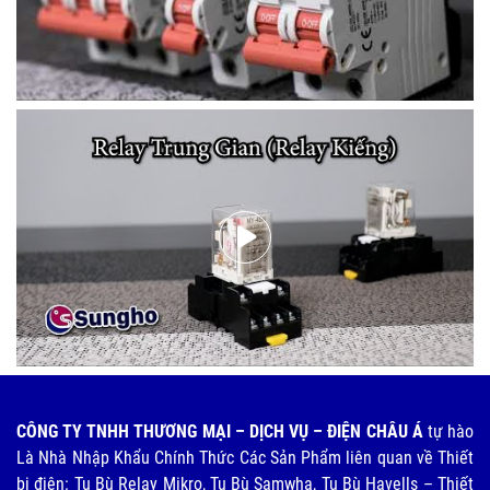
CÔNG TY TNHH THƯƠNG MẠI – DỊCH VỤ – ĐIỆN CHÂU Á
tự hào
Là Nhà Nhập Khẩu Chính Thức Các Sản Phẩm liên quan về Thiết
bị điện: Tụ Bù Relay Mikro, Tụ Bù Samwha, Tụ Bù Havells – Thiết