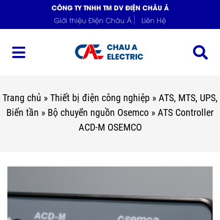
CÔNG TY TNHH TM DV ĐIỆN CHÂU Á
Giới thiệu Điện Châu Á
Liên Hệ
Trang chủ
»
Thiết bị điện công nghiệp
»
ATS, MTS, UPS,
Biến tần
»
Bộ chuyển nguồn Osemco
»
ATS Controller
ACD-M OSEMCO