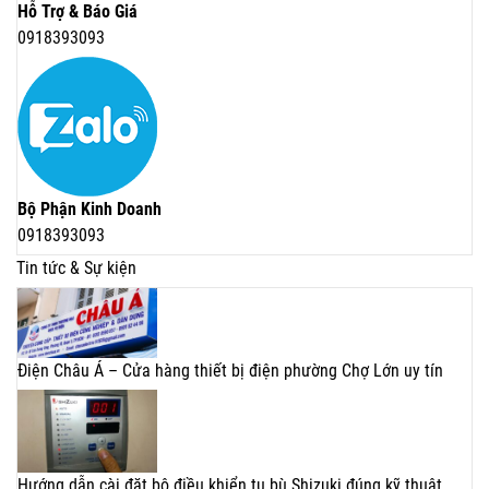
Hỗ Trợ & Báo Giá
0918393093
Bộ Phận Kinh Doanh
0918393093
Tin tức & Sự kiện
Điện Châu Á – Cửa hàng thiết bị điện phường Chợ Lớn uy tín
Hướng dẫn cài đặt bộ điều khiển tụ bù Shizuki đúng kỹ thuật