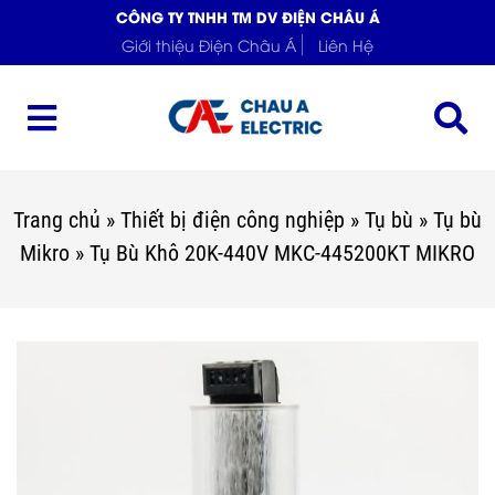
CÔNG TY TNHH TM DV ĐIỆN CHÂU Á
Giới thiệu Điện Châu Á
Liên Hệ
Trang chủ
»
Thiết bị điện công nghiệp
»
Tụ bù
»
Tụ bù
Mikro
»
Tụ Bù Khô 20K-440V MKC-445200KT MIKRO