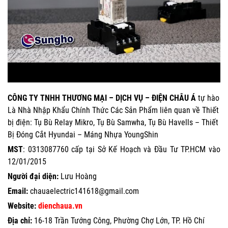
CÔNG TY TNHH THƯƠNG MẠI – DỊCH VỤ – ĐIỆN CHÂU Á
tự hào
Là Nhà Nhập Khẩu Chính Thức Các Sản Phẩm liên quan về Thiết
bị điện: Tụ Bù Relay Mikro, Tụ Bù Samwha, Tụ Bù Havells – Thiết
Bị Đóng Cắt Hyundai – Máng Nhựa YoungShin
MST
: 0313087760 cấp tại Sở Kế Hoạch và Đầu Tư TP.HCM vào
12/01/2015
Người đại diện:
Lưu Hoàng
Email:
chauaelectric141618@gmail.com
Website:
dienchaua.vn
Địa chỉ:
16-18 Trần Tướng Công, Phường Chợ Lớn, TP. Hồ Chí